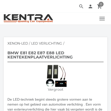
0
search
person
local_grocery_store
TOGG
NAVI
XENON-LED
/
LED VERLICHTING
/
BMW E81 E82 E87 E88 LED
KENTEKENPLAATVERLICHTING
Vergroot
De LED-techniek begint steeds grotere vormen aan te
nemen op het gebied van automotive verlichting . Een vorm
van exterieurverlichting die hier vaak bij vergeten wordt is de