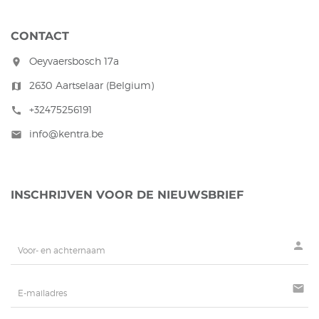
CONTACT
Oeyvaersbosch 17a
room
2630 Aartselaar (Belgium)
map
+32475256191
call
info@kentra.be
mail
INSCHRIJVEN VOOR DE NIEUWSBRIEF
person
mail