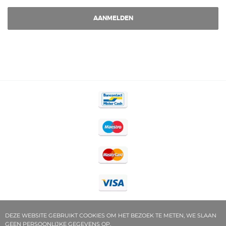
AANMELDEN
DEZE WEBSITE GEBRUIKT COOKIES OM HET BEZOEK TE METEN, WE SLAAN
GEEN PERSOONLIJKE GEGEVENS OP.