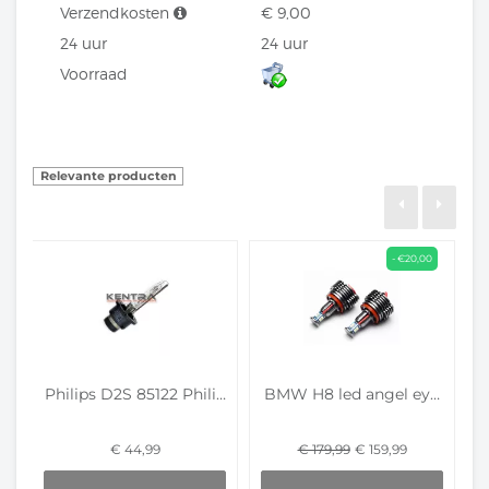
Verzendkosten
€
9,00
24 uur
24 uur
Voorraad
Relevante producten
- €20,00
Philips D2S 85122 Philip...
BMW H8 led angel eyes vo...
€ 44,99
€ 179,99
€ 159,99