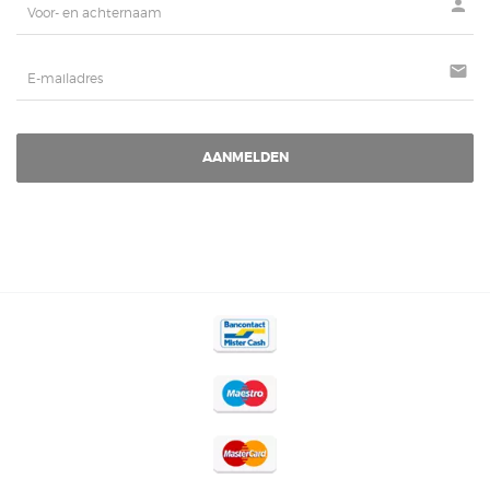
person
mail
AANMELDEN