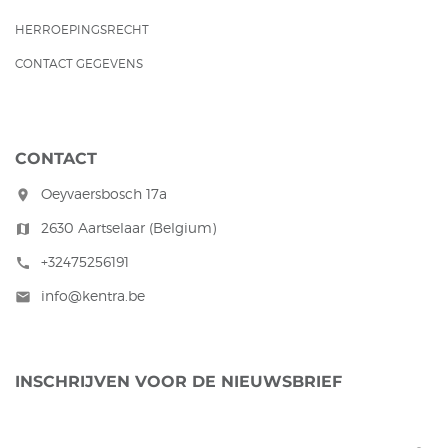
HERROEPINGSRECHT
CONTACT GEGEVENS
CONTACT
Oeyvaersbosch 17a
room
2630 Aartselaar (Belgium)
map
+32475256191
call
info@kentra.be
mail
INSCHRIJVEN VOOR DE NIEUWSBRIEF