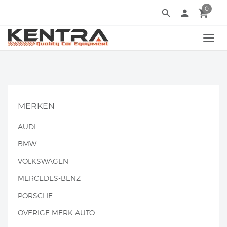
0
search
person
local_grocery_store
TOGG
NAVI
MERKEN
AUDI
BMW
VOLKSWAGEN
MERCEDES-BENZ
PORSCHE
OVERIGE MERK AUTO