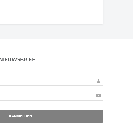
 NIEUWSBRIEF
person
mail
AANMELDEN