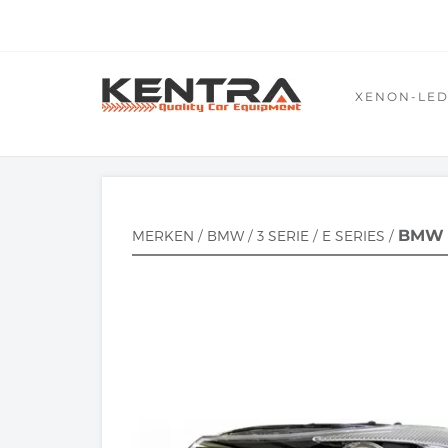
XENON-LE
BMW 
MERKEN
/
BMW
/
3 SERIE
/
E SERIES
/