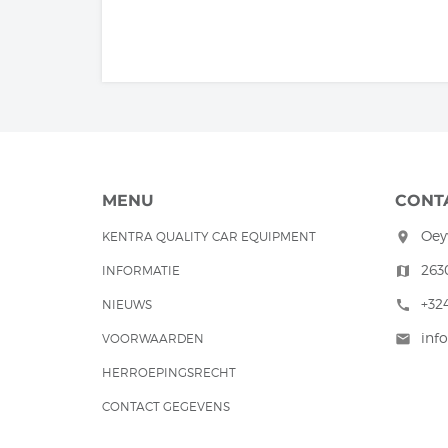
MENU
CONT
Oey
KENTRA QUALITY CAR EQUIPMENT
room
263
INFORMATIE
map
+32
NIEUWS
call
inf
VOORWAARDEN
mail
HERROEPINGSRECHT
CONTACT GEGEVENS