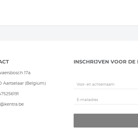
ACT
INSCHRIJVEN VOOR DE
vaersbosch 17a
0 Aartselaar (Belgium)
475256191
o@kentra.be