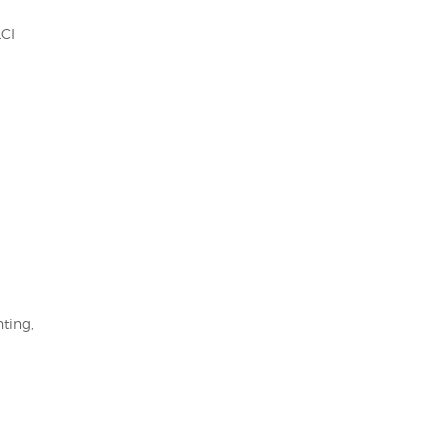
CI
ting,