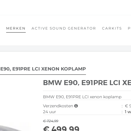
D
MERKEN
ACTIVE SOUND GENERATOR
CARKITS
E90, E91PRE LCI XENON KOPLAMP
BMW E90, E91PRE LCI 
BMW E90, E91PRE LCI xenon koplamp
Verzendkosten
:
€ 9
24 uur
:
1 
€ 724,99
€ 499,99