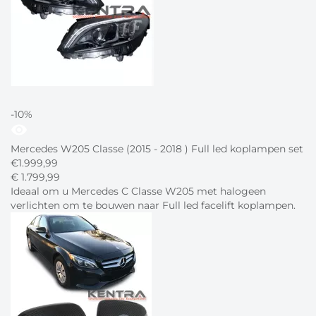
-10%
visibility
Mercedes W205 Classe (2015 - 2018 ) Full led koplampen set
€
1.999,99
€
1.799,
99
Ideaal om u Mercedes C Classe W205 met halogeen
verlichten om te bouwen naar Full led facelift koplampen.