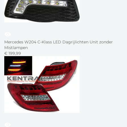
visibility
Mercedes W204 C-Klass LED Dagrijlichten Unit zonder
Mistlampen
€
199,
99
visibility