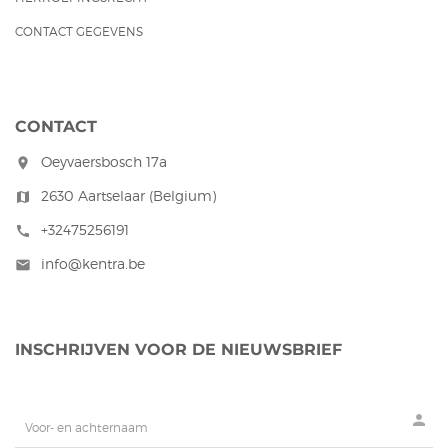
CONTACT GEGEVENS
CONTACT
Oeyvaersbosch 17a
room
2630 Aartselaar (Belgium)
map
+32475256191
call
info@kentra.be
mail
INSCHRIJVEN VOOR DE NIEUWSBRIEF
person