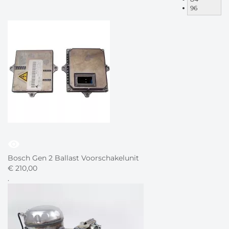
96
visibility
Bosch Gen 2 Ballast Voorschakelunit
€
210,
00
.