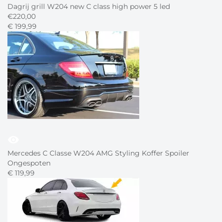
Dagrij grill W204 new C class high power 5 led
€
220,00
€
199,
99
visibility
Mercedes C Classe W204 AMG Styling Koffer Spoiler
Ongespoten
€
119,
99