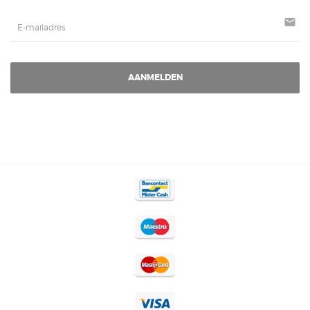
mail
AANMELDEN