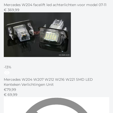
Mercedes W204 facelift led achterlichten voor model 07-11
€
369,
99
-13%
visibility
Mercedes W204 W207 W212 W216 W221 SMD LED
Kenteken Verlichtingen Unit
€
79,99
€
69,
99