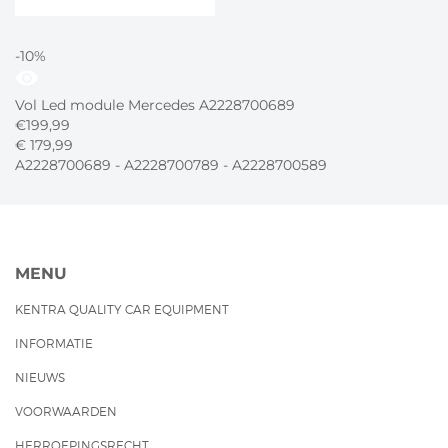
-10%
visibility
Vol Led module Mercedes A2228700689
€
199,99
€
179,
99
A2228700689 - A2228700789 - A2228700589
MENU
KENTRA QUALITY CAR EQUIPMENT
INFORMATIE
NIEUWS
VOORWAARDEN
HERROEPINGSRECHT