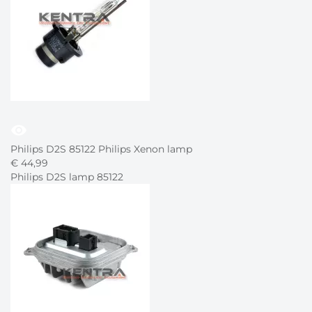
visibility
Philips D2S 85122 Philips Xenon lamp
€
44,
99
Philips D2S lamp 85122