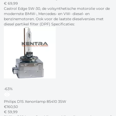
€
69,
99
Castrol Edge 5W-30, de volsynthetische motorolie voor de
modernste BMW-, Mercedes- en VW- diesel- en
benzinemotoren. Ook voor de laatste dieselversies met
diesel partikel filter (DPF) Specificaties:
-63%
visibility
Philips D1S Xenonlamp 85410 35W
€
160,50
€
59,
99