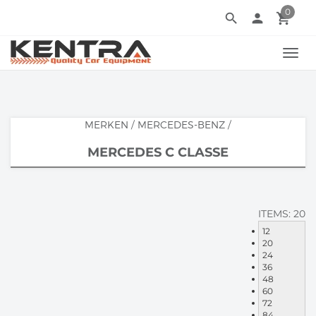
0
search
person
local_grocery_store
TOGG
NAVI
MERKEN
/
MERCEDES-BENZ
/
MERCEDES C CLASSE
ITEMS:
20
12
20
24
36
48
60
72
84