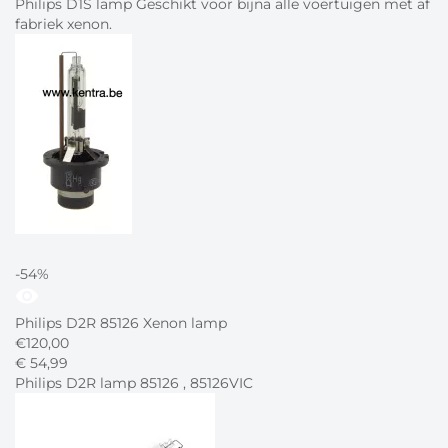
Philips D1S lamp Geschikt voor bijna alle voertuigen met af
fabriek xenon.
-54%
visibility
Philips D2R 85126 Xenon lamp
€
120,00
€
54,
99
Philips D2R lamp 85126 , 85126VIC