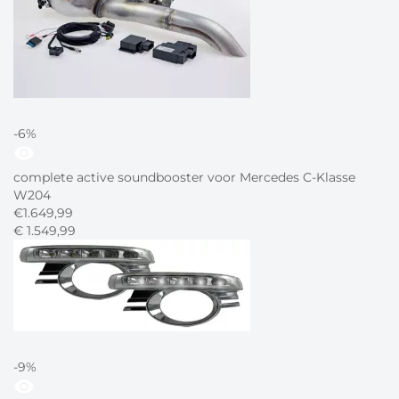
-6%
visibility
complete active soundbooster voor Mercedes C-Klasse
W204
€
1.649,99
€
1.549,
99
-9%
visibility