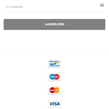
mail
AANMELDEN