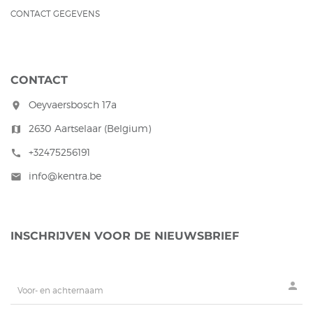
CONTACT GEGEVENS
CONTACT
Oeyvaersbosch 17a
room
2630 Aartselaar (Belgium)
map
+32475256191
call
info@kentra.be
mail
INSCHRIJVEN VOOR DE NIEUWSBRIEF
person