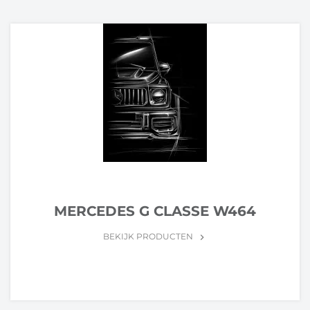
MERCEDES G CLASSE W464
BEKIJK PRODUCTEN
keyboard_arrow_right