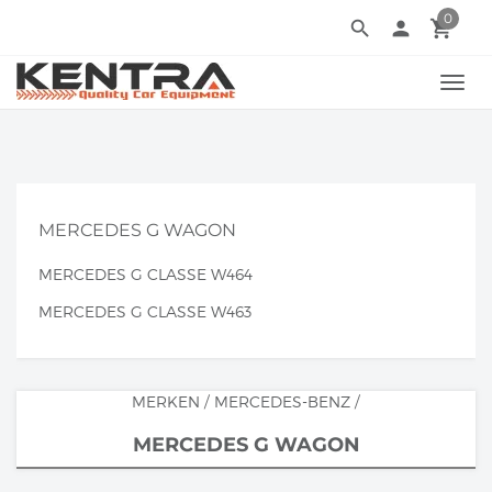
0
search
person
local_grocery_store
TOGG
NAVI
MERCEDES G WAGON
MERCEDES G CLASSE W464
MERCEDES G CLASSE W463
MERKEN
/
MERCEDES-BENZ
/
MERCEDES G WAGON