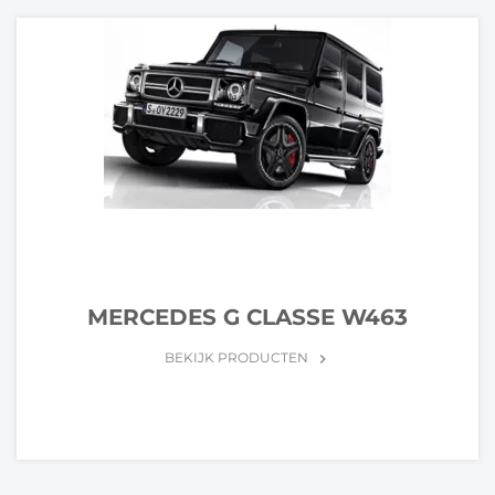
MERCEDES G CLASSE W463
BEKIJK PRODUCTEN
keyboard_arrow_right